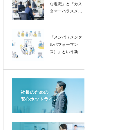
な退職』と『カス
タマーハラスメン
ト』、実はコイン
の裏表かも！？
『メンパ（メンタ
ルパフォーマン
ス）』という新し
いトレンドワード
とは？
社長のための
安心ホットライン