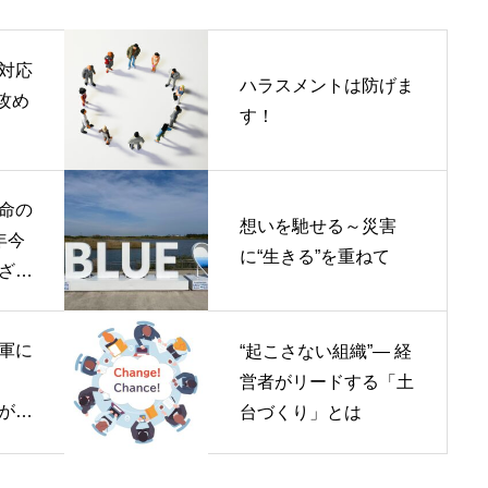
対応
ハラスメントは防げま
攻め
す！
命の
想いを馳せる～災害
に“生きる”を重ねて
ざい
軍に
“起こさない組織”― 経
！
営者がリードする「土
苦
台づくり」とは
多い