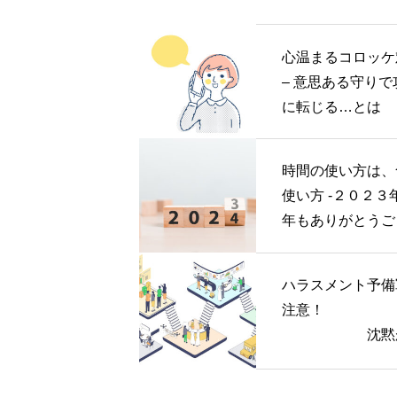
心温まるコロッケ
– 意思ある守りで
に転じる…とは
時間の使い方は、
使い方 -２０２３年今
年もありがとうご
ました-
ハラスメント予備
注意
沈黙が
手な上司が意外に
件