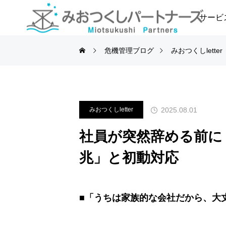
サービ
危機管理ブログ
みおつくしletter
サービス一覧
安心ホットライン
kikiCall (キキコール)
2025.08.01
みおつくしletter
社員が突然辞める前に
兆」と初動対応
■「うちは家族的な会社だから、大