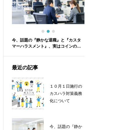
義務化
今、話題の『静かな退職』と『カスタ
『メンパ（メンタルパフ
マーハラスメント』、実はコインの裏
ス）』という新しいトレ
表かも！？
は？
最近の記事
１０月１日施行の
カスハラ対策義務
化について
今、話題の『静か